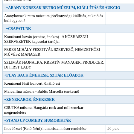
+ARANY KORSZAK RETRO MÚZEUM, KIÁLLÍTÁS ÉS AUKCIO
Aranykorszak retro múzeum jótékonysági kiállítás, aukció és
buli egyben!
+CSAPATUNK
Komáromi István (zenész, énekes) - A KÖZHASZNÚ
SZERVEZETEK kapcsolat tartója.
PERES MIHÁLY FESZTIVÁL SZERVEZŐ, NEMZETKÖZI
MŰVÉSZ MANAGER
SZLIMÁK HAJNALKA, KREATÍV MANAGER, PRODUCER,
DJ FIRST LADY
+PLAY BACK ÉNEKESK, SZTÁR ELŐADÓK
Komáromi Pisti koncert, önálló est
Marcellina műsora - Babits Marcella énekesnő
+ZENEKAROK, ÉNEKESEK
CSUTKA műsora, Hangária rock and roll zenekar
megrendelése
+STAND UP COMEDY, HUMORISTÁK
Ihos József (Kató Néni) humorista, műsor rendelése
50 perc