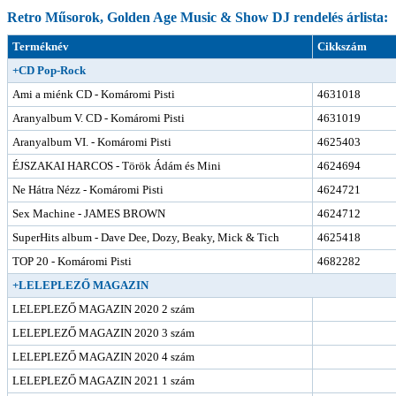
Retro Műsorok, Golden Age Music & Show DJ rendelés árlista:
Terméknév
Cikkszám
+CD Pop-Rock
Ami a miénk CD - Komáromi Pisti
4631018
Aranyalbum V. CD - Komáromi Pisti
4631019
Aranyalbum VI. - Komáromi Pisti
4625403
ÉJSZAKAI HARCOS - Török Ádám és Mini
4624694
Ne Hátra Nézz - Komáromi Pisti
4624721
Sex Machine - JAMES BROWN
4624712
SuperHits album - Dave Dee, Dozy, Beaky, Mick & Tich
4625418
TOP 20 - Komáromi Pisti
4682282
+LELEPLEZŐ MAGAZIN
LELEPLEZŐ MAGAZIN 2020 2 szám
LELEPLEZŐ MAGAZIN 2020 3 szám
LELEPLEZŐ MAGAZIN 2020 4 szám
LELEPLEZŐ MAGAZIN 2021 1 szám