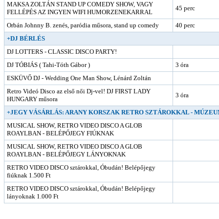
MAKSA ZOLTÁN STAND UP COMEDY SHOW, VAGY
45 perc
FELLÉPÉS AZ INGYEN WIFI HUMORZENEKARRAL
Orbán Johnny B. zenés, paródia műsora, stand up comedy
40 perc
+DJ BÉRLÉS
DJ LOTTERS - CLASSIC DISCO PARTY!
DJ TÓBIÁS ( Tahi-Tóth Gábor )
3 óra
ESKÜVŐ DJ - Wedding One Man Show, Lénárd Zoltán
Retro Videó Disco az első női Dj-vel! DJ FIRST LADY
3 óra
HUNGARY műsora
+JEGY VÁSÁRLÁS: ARANY KORSZAK RETRO SZTÁROKKAL - MÚZEUM
MUSICAL SHOW, RETRO VIDEO DISCO A GLOB
ROAYLBAN - BELÉPŐJEGY FIÚKNAK
MUSICAL SHOW, RETRO VIDEO DISCO A GLOB
ROAYLBAN - BELÉPŐJEGY LÁNYOKNAK
RETRO VIDEO DISCO sztárokkal, Óbudán! Belépőjegy
fiúknak 1.500 Ft
RETRO VIDEO DISCO sztárokkal, Óbudán! Belépőjegy
lányoknak 1.000 Ft