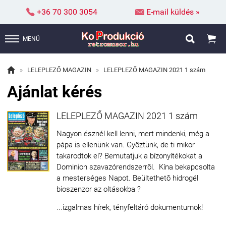


+36 70 300 3054
E-mail küldés »


MENÜ

»
LELEPLEZŐ MAGAZIN
»
LELEPLEZŐ MAGAZIN 2021 1 szám
Ajánlat kérés
LELEPLEZŐ MAGAZIN 2021 1 szám
Nagyon észnél kell lenni, mert mindenki, még a
pápa is ellenünk van. Gyôztünk, de ti mikor
takarodtok el? Bemutatjuk a bízonyítékokat a
Dominion szavazórendszerrôl. Kína bekapcsolta
a mesterséges Napot. Beültethetô hidrogél
bioszenzor az oltásokba ?
...izgalmas hírek, tényfeltáró dokumentumok!