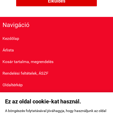
Elküldés
Navigáció
Kezdőlap
Árlista
Kosár tartalma, megrendelés
Rendelési feltételek, ÁSZF
Oldaltérkép
Saját fiók
Ez az oldal cookie-kat használ.

A böngészés folytatásával jóváhagyja, hogy használjunk az oldal