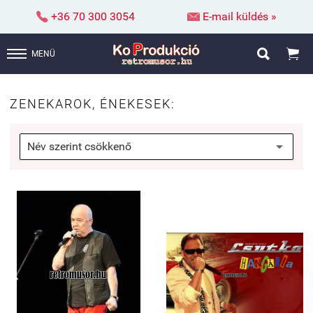


+36 70 300 3054
E-mail küldés »


MENÜ
ZENEKAROK, ÉNEKESEK: