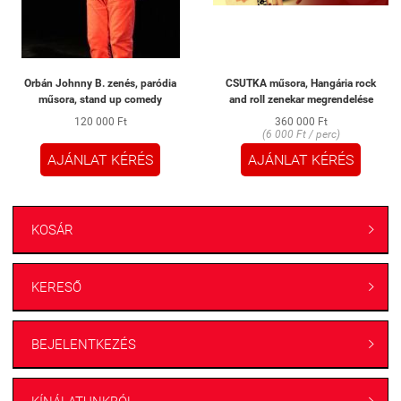
Orbán Johnny B. zenés, paródia
CSUTKA műsora, Hangária rock
műsora, stand up comedy
and roll zenekar megrendelése
120 000 Ft
360 000 Ft
(6 000 Ft / perc)
AJÁNLAT KÉRÉS
AJÁNLAT KÉRÉS
KOSÁR

KERESŐ

BEJELENTKEZÉS
