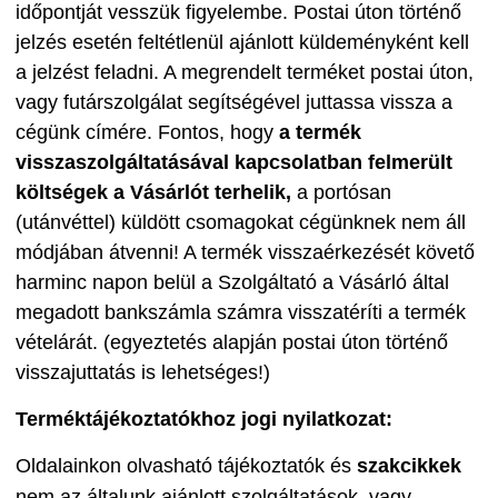
időpontját vesszük figyelembe. Postai úton történő
jelzés esetén feltétlenül ajánlott küldeményként kell
a jelzést feladni. A megrendelt terméket postai úton,
vagy futárszolgálat segítségével juttassa vissza a
cégünk címére. Fontos, hogy
a termék
visszaszolgáltatásával kapcsolatban felmerült
költségek a Vásárlót terhelik,
a portósan
(utánvéttel) küldött csomagokat cégünknek nem áll
módjában átvenni! A termék visszaérkezését követő
harminc napon belül a Szolgáltató a Vásárló által
megadott bankszámla számra visszatéríti a termék
vételárát. (egyeztetés alapján postai úton történő
visszajuttatás is lehetséges!)
Terméktájékoztatókhoz jogi nyilatkozat:
Oldalainkon olvasható tájékoztatók és
szakcikkek
nem az általunk ajánlott szolgáltatások, vagy