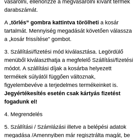
vásárolni, ellenőrizze a megvásárolni kívánt termék
darabszámát.
A „
törlés” gombra kattintva törölheti
a kosár
tartalmát. Mennyiség megadását követően válassza
a „kosár frissítése” gombot.
3. Szállítási/fizetési mód kiválasztása. Legördülő
menüből kiválaszthatja a megfelelő Szállítási/fizetési
módot. A szállítási díjak a kosárba helyezett
termékek súlyától függően változnak,
figyelembevéve a terjedelmes termékeinket is.
Jegyértékesítés esetén csak kártyás fizetést
fogadunk el!
4. Megrendelés
5. Szállítási / Számlázási illetve a belépési adatok
megadása /Amennyiben már regisztrálta magát, be