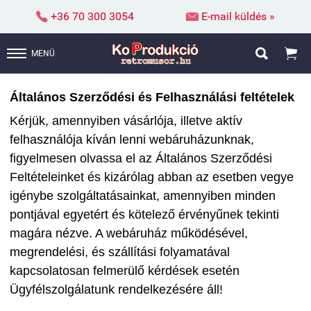


+36 70 300 3054
E-mail küldés »


MENÜ
Általános Szerződési és Felhasználási feltételek
Kérjük, amennyiben vásárlója, illetve aktív
felhasználója kíván lenni webáruházunknak,
figyelmesen olvassa el az Általános Szerződési
Feltételeinket és kizárólag abban az esetben vegye
igénybe szolgáltatásainkat, amennyiben minden
pontjával egyetért és kötelező érvényűnek tekinti
magára nézve. A webáruház működésével,
megrendelési, és szállítási folyamatával
kapcsolatosan felmerülő kérdések esetén
Ügyfélszolgálatunk rendelkezésére áll!