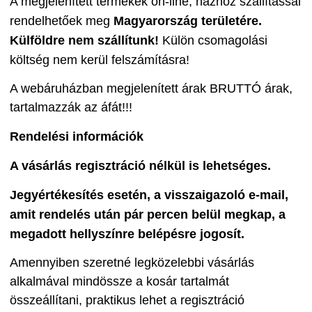
A megjelenített termékek on-line, házhoz szállítással
rendelhetőek meg
Magyarország területére.
K
ülföldre nem szállítunk!
Külön csomagolási
költség nem kerül felszámításra!
A webáruházban megjelenített árak BRUTTÓ árak,
tartalmazzák az áfát!!!
Rendelési információk
A vásárlás regisztráció nélkül is lehetséges.
Jegyértékesítés esetén, a visszaigazoló e-mail,
amit rendelés után pár percen belül megkap, a
megadott hellyszínre belépésre jogosít.
Amennyiben szeretné legközelebbi vásárlás
alkalmával mindössze a kosár tartalmát
összeállítani, praktikus lehet a regisztráció