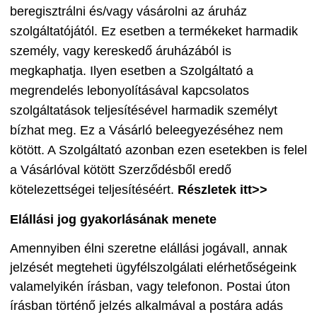
beregisztrálni és/vagy vásárolni az áruház
szolgáltatójától. Ez esetben a termékeket harmadik
személy, vagy kereskedő áruházából is
megkaphatja. Ilyen esetben a Szolgáltató a
megrendelés lebonyolításával kapcsolatos
szolgáltatások teljesítésével harmadik személyt
bízhat meg. Ez a Vásárló beleegyezéséhez nem
kötött. A Szolgáltató azonban ezen esetekben is felel
a Vásárlóval kötött Szerződésből eredő
kötelezettségei teljesítéséért.
Részletek itt>>
Elállási jog gyakorlásának menete
Amennyiben élni szeretne elállási jogávall, annak
jelzését megteheti ügyfélszolgálati elérhetőségeink
valamelyikén írásban, vagy telefonon. Postai úton
írásban történő jelzés alkalmával a postára adás