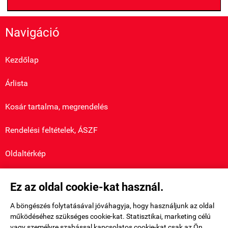
Navigáció
Kezdőlap
Árlista
Kosár tartalma, megrendelés
Rendelési feltételek, ÁSZF
Oldaltérkép
Saját fiók
Ez az oldal cookie-kat használ.

A böngészés folytatásával jóváhagyja, hogy használjunk az oldal
Bemutatkozás

működéséhez szükséges cookie-kat. Statisztikai, marketing célú
vagy személyre szabással kapcsolatos cookie-kat csak az Ön