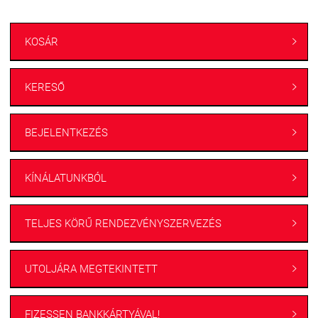
KOSÁR

KERESŐ

BEJELENTKEZÉS

KÍNÁLATUNKBÓL

TELJES KÖRŰ RENDEZVÉNYSZERVEZÉS

UTOLJÁRA MEGTEKINTETT

FIZESSEN BANKKÁRTYÁVAL!
