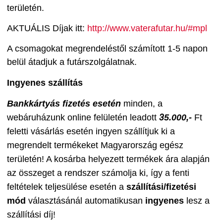
területén.
AKTUÁLIS Díjak itt:
http://www.vaterafutar.hu/#mpl
A csomagokat megrendeléstől számított 1-5 napon
belül átadjuk a futárszolgálatnak.
Ingyenes szállítás
Bankkártyás fizetés esetén
m
inden, a
3
webáruházunk online felületén leadott
5
.000,-
Ft
feletti
vásárlás esetén ingyen szállítjuk ki a
megrendelt termékeket Magyarország egész
területén! A kosárba helyezett termékek ára alapján
az összeget a rendszer számolja ki, így a fenti
feltételek teljesülése esetén a
szállítási/fizetési
mód
választásánál automatikusan
ingyenes
lesz a
szállítási díj!