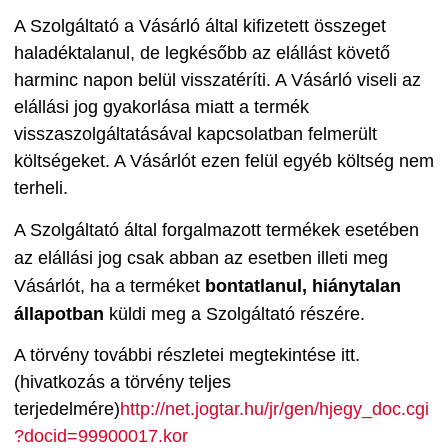
A Szolgáltató a Vásárló által kifizetett összeget
haladéktalanul, de legkésőbb az elállást követő
harminc napon belül visszatéríti. A Vásárló viseli az
elállási jog gyakorlása miatt a termék
visszaszolgáltatásával kapcsolatban felmerült
költségeket. A Vásárlót ezen felül egyéb költség nem
terheli.
A
Szolgáltató
által forgalmazott termékek esetében
az elállási jog csak abban az esetben illeti meg
Vásárlót, ha a terméket
bontatlanul, hiánytalan
állapotban
küldi meg a
Szolgáltató
részére.
A törvény további részletei megtekintése itt.
(hivatkozás a törvény teljes
terjedelmére)
http://net.jogtar.hu/jr/gen/hjegy_doc.cgi
?docid=99900017.kor