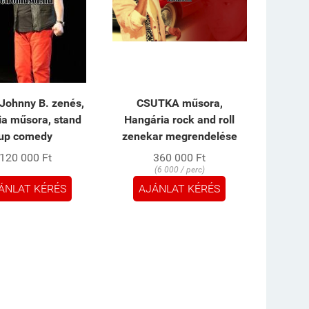
Johnny B. zenés,
CSUTKA műsora,
ia műsora, stand
Hangária rock and roll
up comedy
zenekar megrendelése
120 000 Ft
360 000 Ft
(6 000 / perc)
ÁNLAT KÉRÉS
AJÁNLAT KÉRÉS