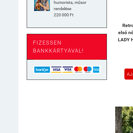
humorista, műsor
rendelése
220 000 Ft
Retr
első nő
LADY 
FIZESSEN
BANKKÁRTYÁVAL!
AJ