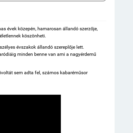
anas évek közepén, hamarosan állandó szerzője,
életlennek köszönheti.
eszélyes évszakok állandó szereplője lett.
vparódiáig minden benne van ami a nagyérdemű
mivoltát sem adta fel, számos kabaréműsor