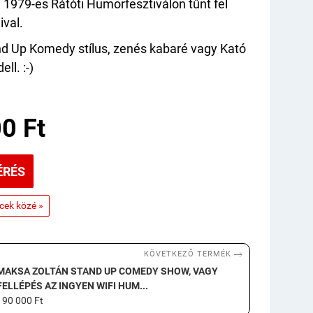
i 1979-es Rátóti Humorfesztiválon tűnt fel
ival.
d Up Komedy stílus, zenés kabaré vagy Kató
ll. :-)
0 Ft
ÉRÉS
ncek közé »

KÖVETKEZŐ TERMÉK
MAKSA ZOLTÁN STAND UP COMEDY SHOW, VAGY
FELLÉPÉS AZ INGYEN WIFI HUM...
190 000 Ft