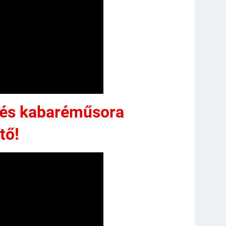
enés kabaréműsora
tő!