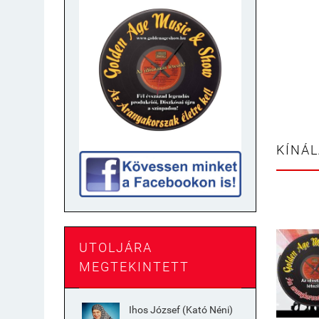
KÍNÁ
UTOLJÁRA
MEGTEKINTETT
Ihos József (Kató Néni)