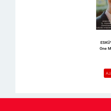
ESKÜV
One M
AJ