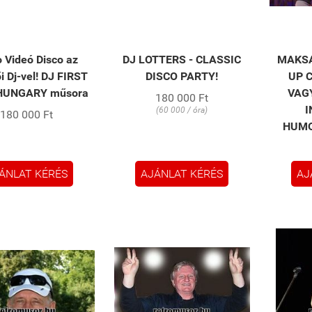
o Videó Disco az
DJ LOTTERS - CLASSIC
MAKSA
i Dj-vel! DJ FIRST
DISCO PARTY!
UP 
HUNGARY műsora
VAG
180 000 Ft
I
(60 000 / óra)
180 000 Ft
HUM
ÁNLAT KÉRÉS
AJÁNLAT KÉRÉS
AJ