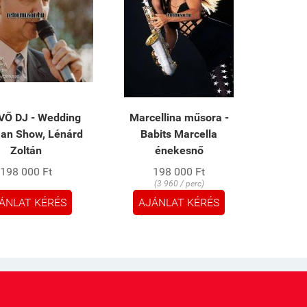
Ő DJ - Wedding
Marcellina műsora -
an Show, Lénárd
Babits Marcella
Zoltán
énekesnő
198 000 Ft
198 000 Ft
(3 960 / perc)
ÁNLAT KÉRÉS
AJÁNLAT KÉRÉS