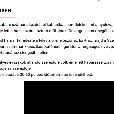
BBEN
:
abaré számára kezdett el kabarékat, pamfleteket írni a nyolcv
je lett a hazai szórakoztató műfajnak. Országos ismertségét a v
it hamar felfedezte a televízió is, először az Ez + az, majd a Sz
n az immár klasszikus Katónéni figurától, a fergeteges nyel
tatásához elengedhetetlen.
lyes évszakok állandó szereplője volt, emellett kabarészerzői 
zője és szereplője.
előadása 30-60 perces időtartamban is rendelhető.