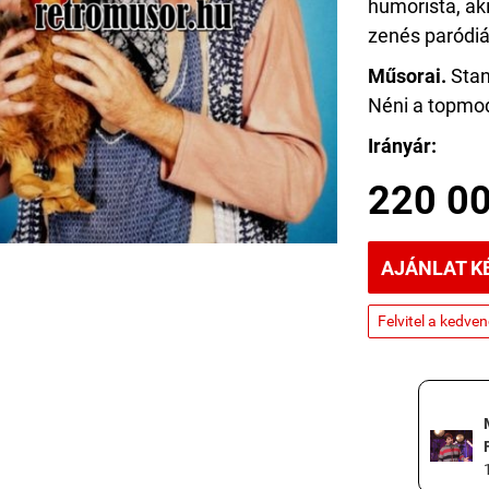
humorista, ak
zenés paródiá
Műsorai.
Stan
Néni a topmode
Irányár:
220 00
AJÁNLAT K
Felvitel a kedve