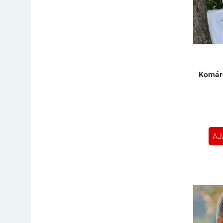
Komáro
AJ