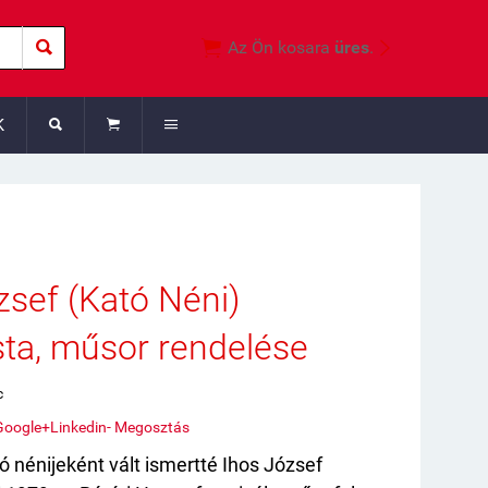



Az Ön kosara
üres
.
K



zsef (Kató Néni)
ta, műsor rendelése
c
Google+
Linkedin
- Megosztás
ó nénijeként vált ismertté Ihos József