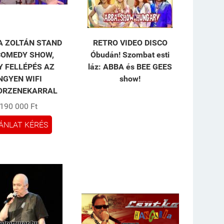
 ZOLTÁN STAND
RETRO VIDEO DISCO
COMEDY SHOW,
Óbudán! Szombat esti
Y FELLÉPÉS AZ
láz: ABBA és BEE GEES
NGYEN WIFI
show!
ORZENEKARRAL
190 000 Ft
ÁNLAT KÉRÉS