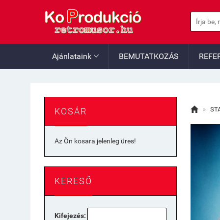
Ajánlataink
BEMUTATKOZÁS
REFE


»
ST
KOSÁR
Az Ön kosara jelenleg üres!
KERESŐ
Kifejezés: