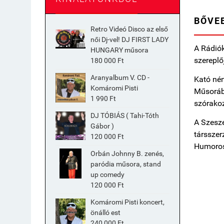
BŐVE
Retro Videó Disco az első
női Dj-vel! DJ FIRST LADY
A Rádiók
HUNGARY műsora
szereplő
180 000 Ft
Aranyalbum V. CD -
Kató nén
Komáromi Pisti
Műsorába
1 990 Ft
szórakoz
DJ TÓBIÁS ( Tahi-Tóth
A Szeszé
Gábor )
társszer
120 000 Ft
Humoros 
Orbán Johnny B. zenés,
paródia műsora, stand
up comedy
120 000 Ft
Komáromi Pisti koncert,
önálló est
240 000 Ft