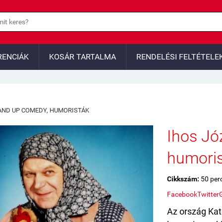
RENCIÁK
KOSÁR TARTALMA
RENDELÉSI FELTÉTELE
AND UP COMEDY, HUMORISTÁK
Ihos Jó
humoris
Cikkszám:
50 per
Facebook
Twitter
Az ország Kat