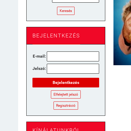
Keresés
BEJELENTKEZÉS
E-mail:
Jelszó:
Bejelentkezés
Elfelejtett jelszó
Regisztráció
KÍNÁLATUNKBÓL