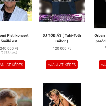
mi Pisti koncert,
DJ TÓBIÁS ( Tahi-Tóth
Orbán 
önálló est
Gábor )
paród
240 000 Ft
120 000 Ft
(5 333 / pec)
ÁNLAT KÉRÉS
AJÁNLAT KÉRÉS
AJ