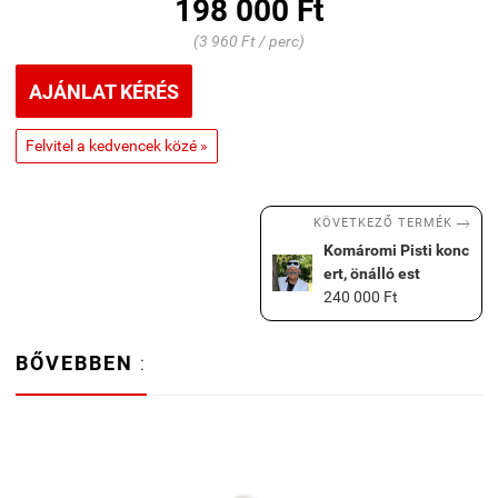
198 000 Ft
(3 960 Ft / perc)
AJÁNLAT KÉRÉS
Felvitel a kedvencek közé »

KÖVETKEZŐ TERMÉK
Komáromi Pisti konc
ert, önálló est
240 000 Ft
BŐVEBBEN
: