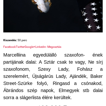
Kiszerelés:
50 perc
Facebook
Twitter
Google+
Linkedin
- Megosztás
Marcelliina egyedülálló szaxofon- ének
partijának dalai: A Sztár csak te vagy, Ne sírj
szaxofonom, Szexy Lady, Fohász a
szerelemért, Újságárús Lady, Ajándék, Baker
Street-Szürke folyó, Ringasd a csónakod,
Ábrándos szép napok, Elmegyek stb dalai
sorra a slágerlista élére kerültek.