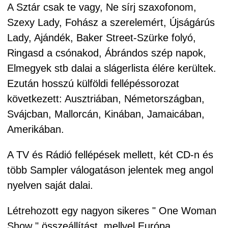
A Sztár csak te vagy, Ne sírj szaxofonom,
Szexy Lady, Fohász a szerelemért, Újságárús
Lady, Ajándék, Baker Street-Szürke folyó,
Ringasd a csónakod, Ábrándos szép napok,
Elmegyek stb dalai a slágerlista élére kerültek.
Ezután hosszú külföldi fellépéssorozat
következett: Ausztriában, Németországban,
Svájcban, Mallorcán, Kinában, Jamaicában,
Amerikában.
A TV és Rádió fellépések mellett, két CD-n és
több Sampler válogatáson jelentek meg angol
nyelven saját dalai.
Létrehozott egy nagyon sikeres " One Woman
Show " összeállítást, mellyel Európa