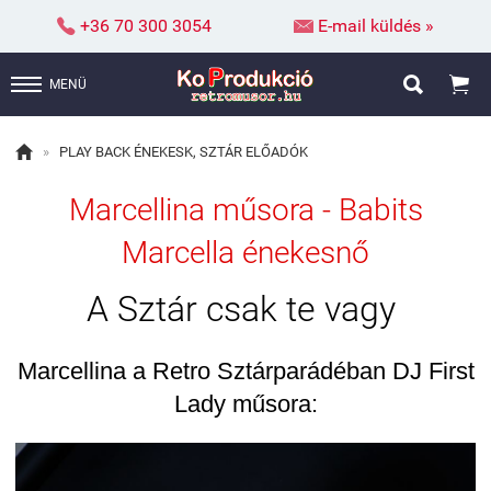


+36 70 300 3054
E-mail küldés »


MENÜ

»
PLAY BACK ÉNEKESK, SZTÁR ELŐADÓK
Marcellina műsora - Babits
Marcella énekesnő
A Sztár csak te vagy
Marcellina a Retro Sztárparádéban DJ First
Lady műsora: