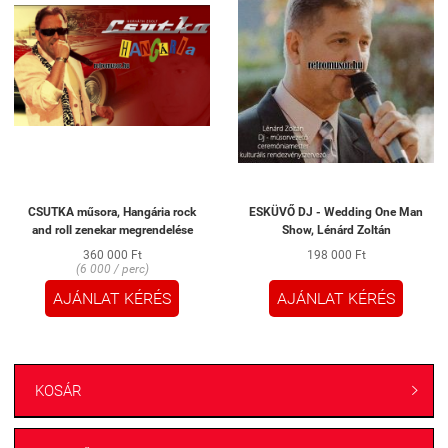
CSUTKA műsora, Hangária rock
ESKÜVŐ DJ - Wedding One Man
and roll zenekar megrendelése
Show, Lénárd Zoltán
360 000 Ft
198 000 Ft
(6 000 / perc)
AJÁNLAT KÉRÉS
AJÁNLAT KÉRÉS
KOSÁR
