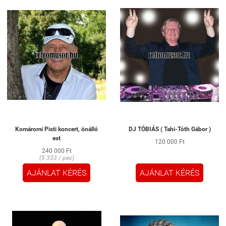
Komáromi Pisti koncert, önálló
DJ TÓBIÁS ( Tahi-Tóth Gábor )
est
120 000 Ft
240 000 Ft
(5 333 / pec)
AJÁNLAT KÉRÉS
AJÁNLAT KÉRÉS