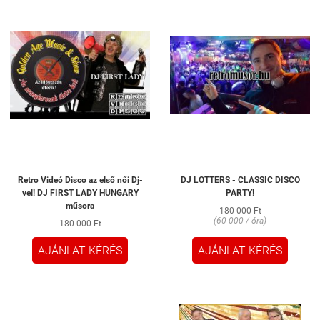
Retro Videó Disco az első női Dj-
DJ LOTTERS - CLASSIC DISCO
vel! DJ FIRST LADY HUNGARY
PARTY!
műsora
180 000 Ft
(60 000 / óra)
180 000 Ft
AJÁNLAT KÉRÉS
AJÁNLAT KÉRÉS