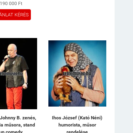
190 000 Ft
ÁNLAT KÉRÉS
Johnny B. zenés,
Ihos József (Kató Néni)
ia műsora, stand
humorista, műsor
up comedy
rendelése