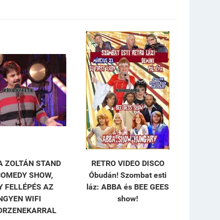
 ZOLTÁN STAND
RETRO VIDEO DISCO
COMEDY SHOW,
Óbudán! Szombat esti
Y FELLÉPÉS AZ
láz: ABBA és BEE GEES
NGYEN WIFI
show!
ORZENEKARRAL