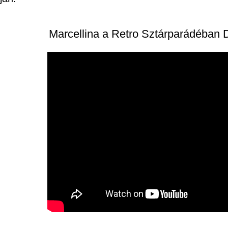
Marcellina a Retro Sztárparádéban 