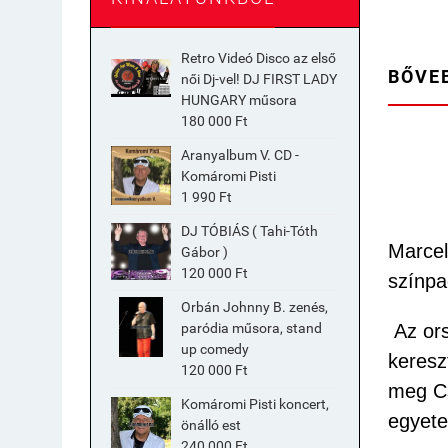
Retro Videó Disco az első
BŐVE
női Dj-vel! DJ FIRST LADY
HUNGARY műsora
180 000 Ft
Aranyalbum V. CD -
Komáromi Pisti
1 990 Ft
DJ TÓBIÁS ( Tahi-Tóth
Marcel
Gábor )
120 000 Ft
színpa
Orbán Johnny B. zenés,
Az ors
paródia műsora, stand
up comedy
keresz
120 000 Ft
meg Cs
Komáromi Pisti koncert,
egyet
önálló est
240 000 Ft