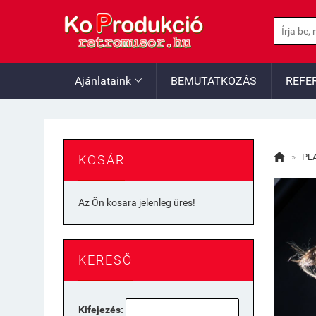
Ajánlataink
BEMUTATKOZÁS
REFE


»
PL
KOSÁR
Az Ön kosara jelenleg üres!
KERESŐ
Kifejezés: