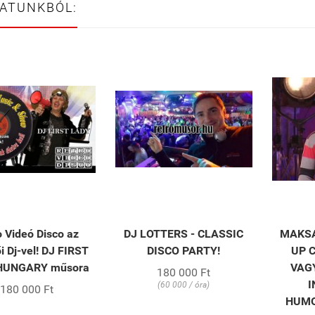
LATUNKBÓL:
o Videó Disco az
DJ LOTTERS - CLASSIC
MAKSA
i Dj-vel! DJ FIRST
DISCO PARTY!
UP 
HUNGARY műsora
VAG
180 000 Ft
I
(60 000 / óra)
180 000 Ft
HUM