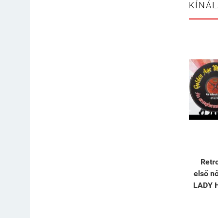
KÍNÁ
Retr
első nő
LADY 