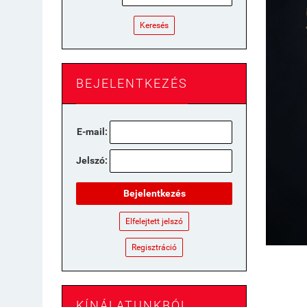
Keresés
BEJELENTKEZÉS
E-mail:
Jelszó:
Bejelentkezés
Elfelejtett jelszó
Regisztráció
KÍNÁLATUNKBÓL