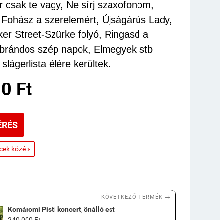
ár csak te vagy, Ne sírj szaxofonom,
 Fohász a szerelemért, Újságárús Lady,
er Street-Szürke folyó, Ringasd a
brándos szép napok, Elmegyek stb
 slágerlista élére kerültek.
0 Ft
ÉRÉS
ncek közé »

KÖVETKEZŐ TERMÉK
Komáromi Pisti koncert, önálló est
240 000 Ft