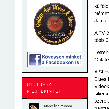
külföl
Németo
Jamai
A TV é
több S
Létreh
Gálate
A Show
Blues 
UTOLJÁRA
Videok
MEGTEKINTETT
sikers
szerel
Marcellina műsora -
palettá