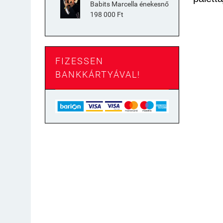
Babits Marcella énekesnő
198 000 Ft
FIZESSEN
BANKKÁRTYÁVAL!