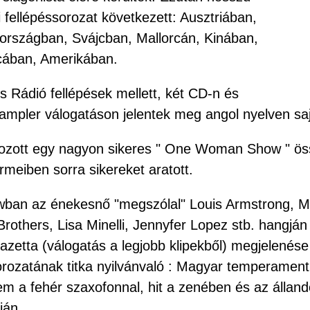
di fellépéssorozat következett: Ausztriában,
rszágban, Svájcban, Mallorcán, Kinában,
cában, Amerikában.
s Rádió fellépések mellett, két CD-n és
ampler válogatáson jelentek meg angol nyelven saj
ozott egy nagyon sikeres " One Woman Show " össz
rmeiben sorra sikereket aratott.
ban az énekesnő "megszólal" Louis Armstrong, M
Brothers, Lisa Minelli, Jennyfer Lopez stb. hangján 
azetta (válogatás a legjobb klipekből) megjelenése
orozatának titka nyilvánvaló : Magyar temperamen
em a fehér szaxofonnal, hit a zenében és az áll
ján.