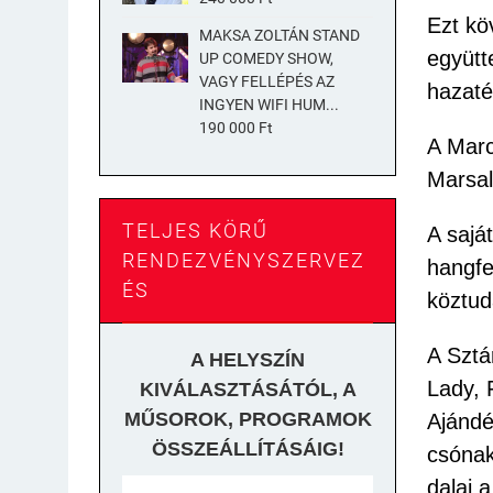
Ezt kö
MAKSA ZOLTÁN STAND
együtt
UP COMEDY SHOW,
VAGY FELLÉPÉS AZ
hazaté
INGYEN WIFI HUM...
190 000 Ft
A Marc
Marsal
TELJES KÖRŰ
A sajá
RENDEZVÉNYSZERVEZ
hangfe
ÉS
köztud
A Sztá
A HELYSZÍN
Lady, 
KIVÁLASZTÁSÁTÓL,
A
MŰSOROK, PROGRAMOK
Ajándé
ÖSSZEÁLLÍTÁSÁIG!
csónak
dalai 