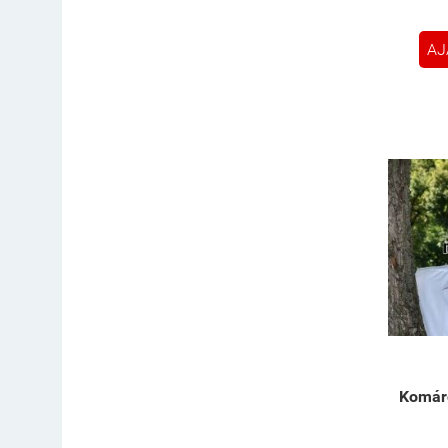
AJ
Komáro