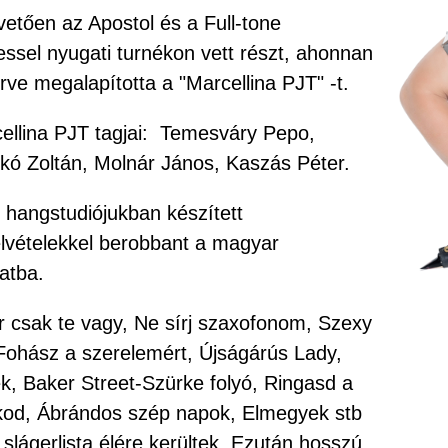
vetően az Apostol és a Full-tone
essel nyugati turnékon vett részt, ahonnan
rve megalapította a "Marcellina PJT" -t.
ellina PJT tagjai: Temesváry Pepo,
kó Zoltán, Molnár János, Kaszás Péter.
t hangstudiójukban készített
lvételekkel berobbant a magyar
atba.
r csak te vagy, Ne sírj szaxofonom, Szexy
Fohász a szerelemért, Újságárús Lady,
k, Baker Street-Szürke folyó, Ringasd a
od, Ábrándos szép napok, Elmegyek stb
a slágerlista élére kerültek. Ezután hosszú