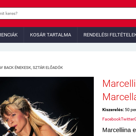
RENCIÁK
KOSÁR TARTALMA
RENDELÉSI FELTÉTELE
AY BACK ÉNEKESK, SZTÁR ELŐADÓK
Marcell
Marcell
Kiszerelés:
50 pe
Facebook
Twitter
Marcelliina 