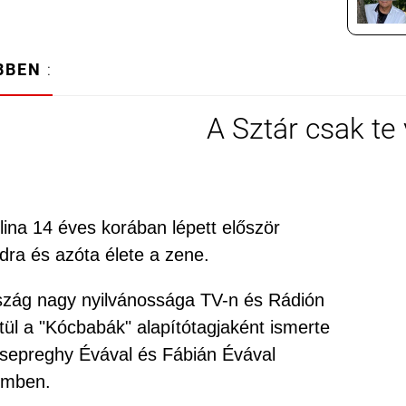
BBEN
:
A Sztár csak te
lina 14 éves korában lépett először
dra és azóta élete a zene.
zág nagy nyilvánossága TV-n és Rádión
tül a "Kócbabák" alapítótagjaként ismerte
epreghy Évával és Fábián Évával
emben.