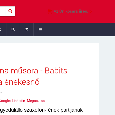



Az Ön kosara
üres
.
K



ina műsora - Babits
a énekesnő
rc
Google+
Linkedin
- Megosztás
egyedülálló szaxofon- ének partijának