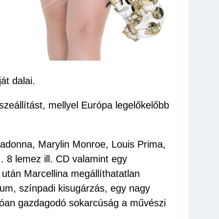
át dalai.
eállítást, mellyel Európa legelőkelőbb
adonna, Marylin Monroe, Louis Prima,
. 8 lemez ill. CD valamint egy
 után Marcellina megállíthatatlan
tum, színpadi kisugárzás, egy nagy
andóan gazdagodó sokarcúság a művészi