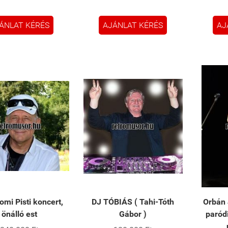
ÁNLAT KÉRÉS
AJÁNLAT KÉRÉS
AJ
mi Pisti koncert,
DJ TÓBIÁS ( Tahi-Tóth
Orbán 
önálló est
Gábor )
paród