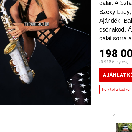
dalai: A Szt
Szexy Lady,
Ajándék, Bak
csónakod, Á
dalai sorra a
198 00
(3 960 Ft / perc)
AJÁNLAT K
Felvitel a kedve